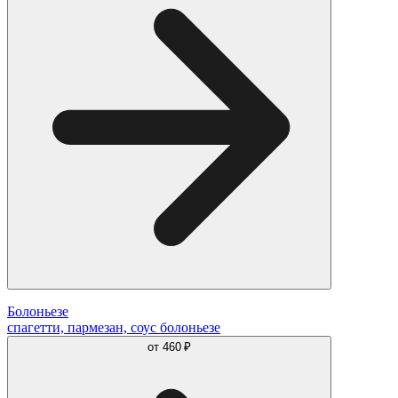
Болоньезе
спагетти, пармезан, соус болоньезе
от
460 ₽