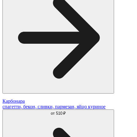
Карбонара
спагетти, бекон, сливки, пармезан, яйцо куриное
от
510 ₽