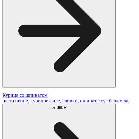
Курица со шпинатом
паста пенне, куриное филе, сливки, шпинат, соус бешамель
от
390 ₽