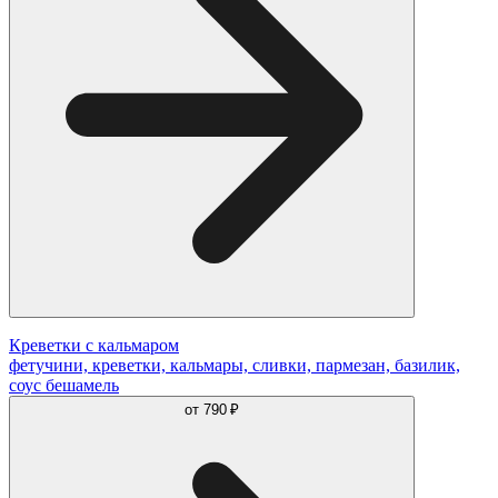
Креветки с кальмаром
фетучини, креветки, кальмары, сливки, пармезан, базилик,
соус бешамель
от
790 ₽