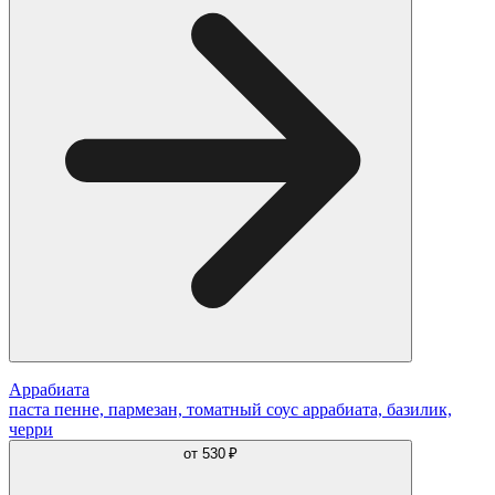
Аррабиата
паста пенне, пармезан, томатный соус аррабиата, базилик,
черри
от
530 ₽