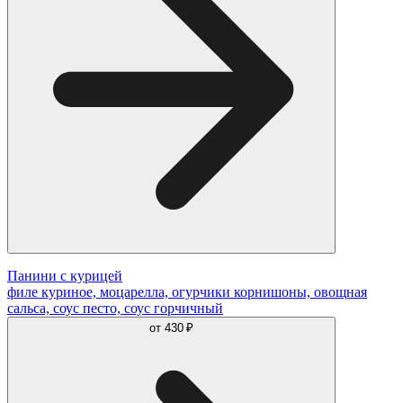
Панини с курицей
филе куриное, моцарелла, огурчики корнишоны, овощная
сальса, соус песто, соус горчичный
от
430 ₽