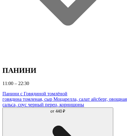
ПАНИНИ
11:00 – 22:30
Панини с Говядиной томлёной
говядина томленая, сыр Моцарелла, салат айсберг, овощная
сальса, соус черный перец, корнишоны
от
440 ₽