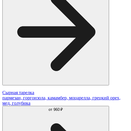
Сырная тарелка
пармезан, горгонзола, камамбер, моцарелла, грецкий орех,
мед, голубика
от
960 ₽